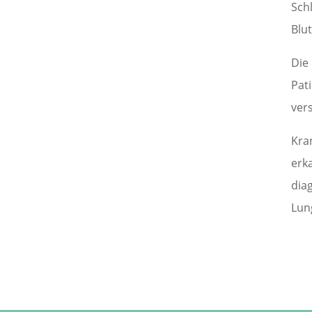
Sch
Blu
Die
Pat
ver
Kra
erk
dia
Lun