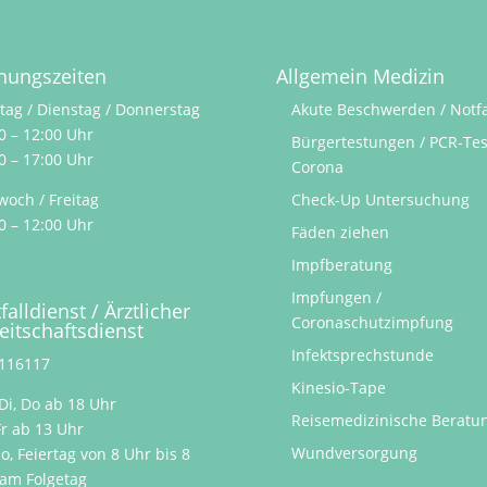
nungszeiten
Allgemein Medizin
ag / Dienstag / Donnerstag
Akute Beschwerden / Notfa
0 – 12:00 Uhr
Bürgertestungen / PCR-Tes
0 – 17:00 Uhr
Corona
woch / Freitag
Check-Up Untersuchung
0 – 12:00 Uhr
Fäden ziehen
Impfberatung
Impfungen /
falldienst / Ärztlicher
Coronaschutzimpfung
eitschaftsdienst
Infektsprechstunde
 116117
Kinesio-Tape
Di, Do
ab 18 Uhr
Reisemedizinische Beratu
Fr
ab 13 Uhr
Wundversorgung
So, Feiertag
von 8 Uhr bis 8
am Folgetag