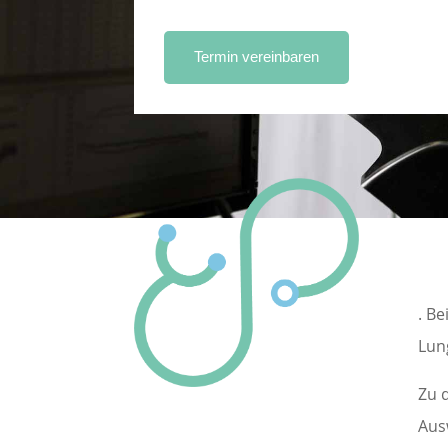
Termin vereinbaren
. B
Lun
Zu 
Aus