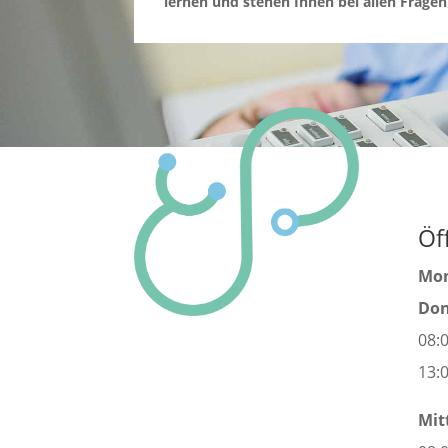
lernen und stehen Ihnen bei allen Fragen
Öf
Mon
Don
08:
13:
Mit