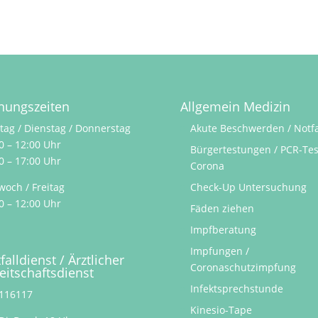
nungszeiten
Allgemein Medizin
ag / Dienstag / Donnerstag
Akute Beschwerden / Notfa
0 – 12:00 Uhr
Bürgertestungen / PCR-Tes
0 – 17:00 Uhr
Corona
woch / Freitag
Check-Up Untersuchung
0 – 12:00 Uhr
Fäden ziehen
Impfberatung
Impfungen /
falldienst / Ärztlicher
Coronaschutzimpfung
eitschaftsdienst
Infektsprechstunde
 116117
Kinesio-Tape