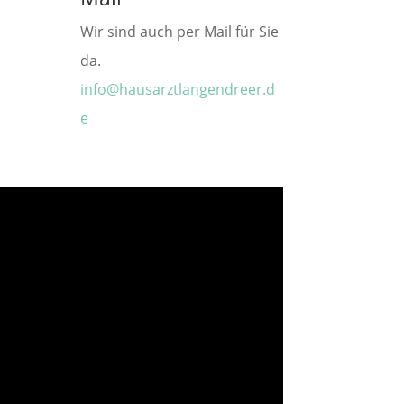
Wir sind auch per Mail für Sie
da.
info@hausarztlangendreer.d
e